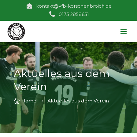

kontakt@vfb-korschenbroich.de

0173 2858651
Aktuelles aus dem
Verein

Home
Aktuelles aus dem Verein
5