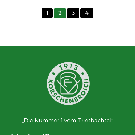
1
2
3
4
„Die Nummer 1 vom Trietbachtal“