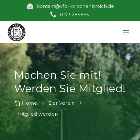

kontakt@vfb-korschenbroich.de

0173 2858651
Machen Sie mit!
Werden Sie Mitglied!

Home
Der Verein
5
5
Mitglied werden