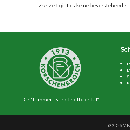
Zur Zeit gibt es keine bevorstehende
Sch
I
D
S
K
„Die Nummer 1 vom Trietbachtal“
© 2026 VfB