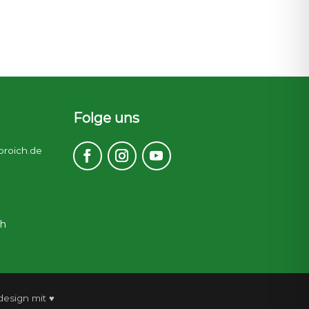
Folge uns
broich.de
ch
esign mit ♥