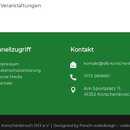
n Veranstaltungen.
nellzugriff
Kontakt
kontakt@vfb-korschen
mpressum

atenschutzerklärung
0173 2858651
ocial Media

ontakt
Am Sportplatz 11,

41352 Korschenbroi
 Korschenbroich 1913 e.V. | Designed by fresch-webdesign – webd