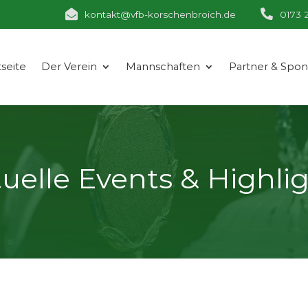


kontakt@vfb-korschenbroich.de
0173 
tseite
Der Verein
Mannschaften
Partner & Spo
uelle Events & Highli