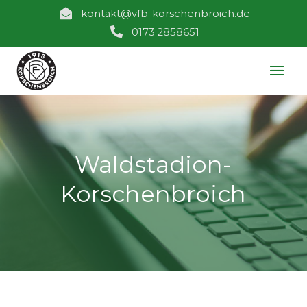

kontakt@vfb-korschenbroich.de

0173 2858651
Waldstadion-
Korschenbroich