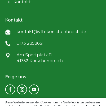
Kontakt
Kontakt
kontakt@vfb-korschenbroich.de

0173 2858651

Am Sportplatz 11,

41352 Korschenbroich
Folge uns
Diese Website verwendet Cookies, um Ihr Surferlebnis zu verbessern